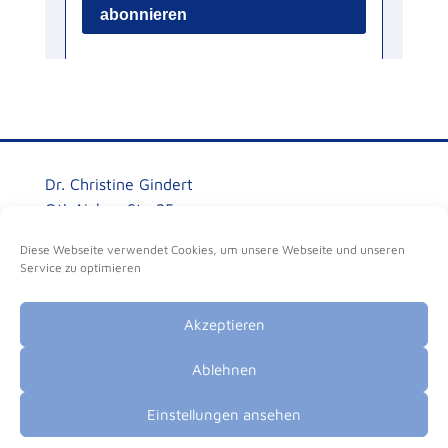
Dr. Christine Gindert
Otl-Aicher-Str. 25
80807 München
Diese Webseite verwendet Cookies, um unsere Webseite und unseren
Service zu optimieren
+49 (0) 89 -120 890 18
+49 (0) 172 839 51 76
cg@christine-gindert.de
Akzeptieren
Ablehnen
Impressum
Einstellungen ansehen
Datenschutz
© Dr. Christine Gindert