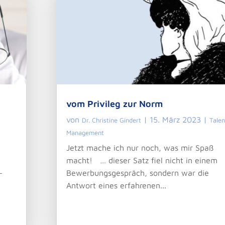
vom Privileg zur Norm
von
|
15. März 2023
|
Dr. Christine Gindert
Talen
Management
Jetzt mache ich nur noch, was mir Spaß
macht! … dieser Satz fiel nicht in einem
–
Bewerbungsgespräch, sondern war die
Antwort eines erfahrenen...