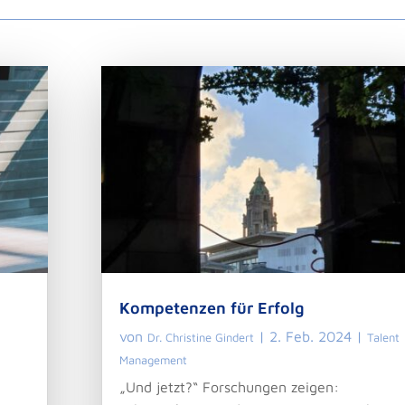
Kompetenzen für Erfolg
von
|
2. Feb. 2024
|
Dr. Christine Gindert
Talent
Management
„Und jetzt?“ Forschungen zeigen: